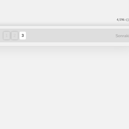
4,596
1
2
3
Sonraki