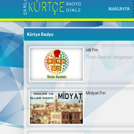
ANASAYFA
Kürtçe Radyo
İdil Fm
“Sizin Sesiniz” sloganıyla
Midyat Fm