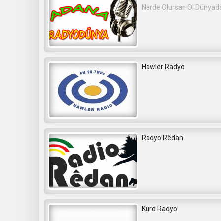
Nerde Olursan Ol Dünyada
Hawler Radyo
Radyo Rêdan
Kurd Radyo