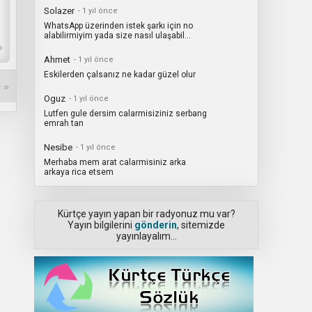
Solazer
- 1 yıl önce
WhatsApp üzerinden istek şarkı için no
alabilirmiyim yada size nasıl ulaşabil...
Ahmet
- 1 yıl önce
Eskilerden çalsanız ne kadar güzel olur
 »
Oguz
- 1 yıl önce
Lutfen gule dersim calarmisiziniz serbang
emrah tan
Nesibe
- 1 yıl önce
Merhaba mem arat calarmisiniz arka
arkaya rica etsem
Kürtçe yayın yapan bir radyonuz mu var?
Yayın bilgilerini
gönderin
, sitemizde
yayınlayalım...