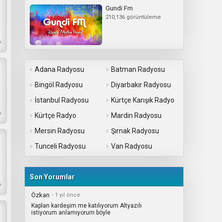
Gundi Fm
210,136 görüntüleme
Adana Radyosu
Batman Radyosu
Bingöl Radyosu
Diyarbakır Radyosu
İstanbul Radyosu
Kürtçe Karışık Radyo
Kürtçe Radyo
Mardin Radyosu
Mersin Radyosu
Şırnak Radyosu
Tunceli Radyosu
Van Radyosu
Son Yorumlar
Özkan
- 1 yıl önce
Kaplan kardeşim me katılıyorum Altyazılı
istiyorum anlamıyorum böyle