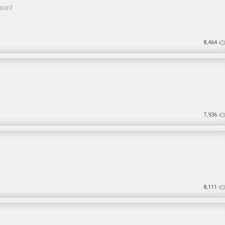
sın!
8,464
7,936
8,111