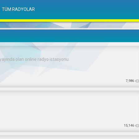
TÜM RADYOLAR
 yayında olan online radyo istasyonu.
7,986
15,146