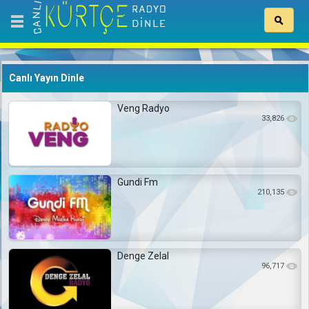
Canlı Yayın Dinle
Veng Radyo
33,826
Gundi Fm
210,135
Denge Zelal
96,717