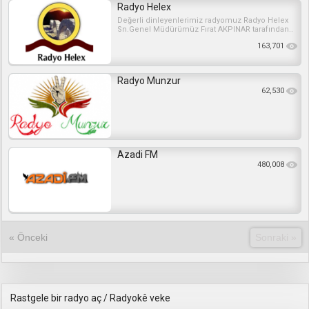
Radyo Helex
Değerli dinleyenlerimiz radyomuz Radyo Helex
Sn.Genel Müdürümüz Fırat AKPINAR tarafından..
163,701
Radyo Munzur
62,530
Azadi FM
480,008
« Önceki
Sonraki »
Rastgele bir radyo aç / Radyokê veke