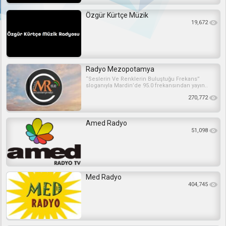
Özgür Kürtçe Müzik
19,672
Radyo Mezopotamya
“Seslerin Ve Renklerin Buluştuğu Frekans”
sloganıyla Mardin’de 95.0 frekansından yayın..
270,772
Amed Radyo
51,098
Med Radyo
404,745