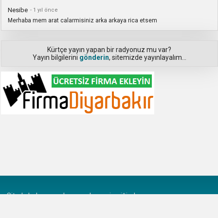
Nesibe
- 1 yıl önce
Merhaba mem arat calarmisiniz arka arkaya rica etsem
Kürtçe yayın yapan bir radyonuz mu var?
Yayın bilgilerini
gönderin
, sitemizde yayınlayalım...
Sitede bulunan radyo yayınlarının içeriğinden
CanliKurtceRadyoDinle.Com sorumlu değildir. 5651 sayılı yasada
tanımlanan yer sağlayıcı olarak hizmet vermektedir. İP yayın