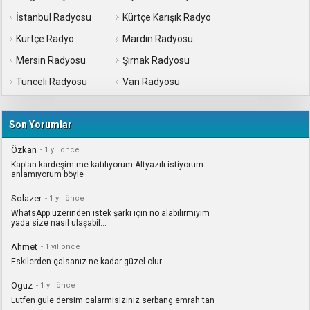
İstanbul Radyosu
Kürtçe Karışık Radyo
Kürtçe Radyo
Mardin Radyosu
Mersin Radyosu
Şırnak Radyosu
Tunceli Radyosu
Van Radyosu
Son Yorumlar
Özkan
- 1 yıl önce
Kaplan kardeşim me katılıyorum Altyazılı istiyorum
anlamıyorum böyle
Solazer
- 1 yıl önce
WhatsApp üzerinden istek şarkı için no alabilirmiyim
yada size nasıl ulaşabil...
Ahmet
- 1 yıl önce
Eskilerden çalsanız ne kadar güzel olur
Oguz
- 1 yıl önce
Lutfen gule dersim calarmisiziniz serbang emrah tan